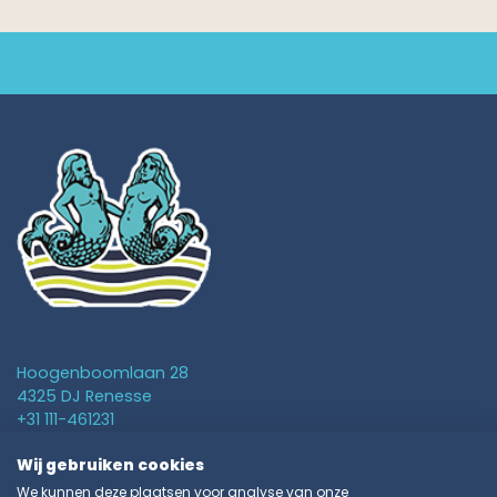
Hoogenboomlaan 28
4325 DJ Renesse
+31 111-461231
info@vakantieparkschouwen.nl
Wij gebruiken cookies
We kunnen deze plaatsen voor analyse van onze
Hébergements