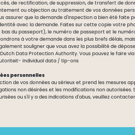
s, de rectification, de suppression, de transfert de do
ntement ou objection au traitement de vos données pers
s assurer que la demande d'inspection a bien été faite 
dentité avec la demande. Faites sur cette copie votre pho
bas du passeport), le numéro de passeport et le numéro d
pondrons à votre demande dans les plus brefs délais, mais
ement souligner que vous avez la possibilité de déposer
utch Data Protection Authority. Vous pouvez le faire via le 
oriteit- Individual data / tip-ons
ées personnelles
ion de vos données au sérieux et prend les mesures ap
lgations non désirées et les modifications non autorisées. 
ées ou s'il y a des indications d'abus, veuillez contacte