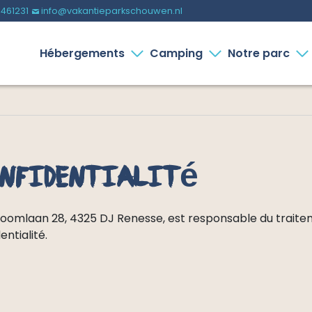
-461231
info@vakantieparkschouwen.nl
%
Hébergements
Camping
Notre parc
onfidentialité
boomlaan 28, 4325 DJ Renesse, est responsable du trai
ntialité.