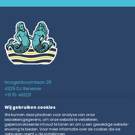
Hoogenboomlaan 28
4325 DJ Renesse
+31 111-461231
info@vakantieparkschouwen.nl
Wij gebruiken cookies
We kunnen deze plaatsen voor analyse van onze
Ferienwohnung
bezoekersgegevens, om onze website te verbeteren,
gepersonaliseerde inhoud te tonen en om u een geweldige website-
Camping
ervaring te bieden. Voor meer informatie over de cookies die we
gebruiken opent u de instellingen.