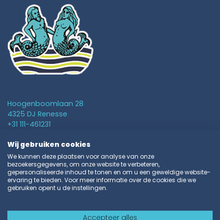
Hoogenboomlaan 28
4325 DJ Renesse
+31 111-461231
info@vakantieparkschouwen.nl
Wij gebruiken cookies
We kunnen deze plaatsen voor analyse van onze
Ferienwohnung
bezoekersgegevens, om onze website te verbeteren,
gepersonaliseerde inhoud te tonen en om u een geweldige website-
Camping
ervaring te bieden. Voor meer informatie over de cookies die we
gebruiken opent u de instellingen.
Kontakt
Accepteer alles