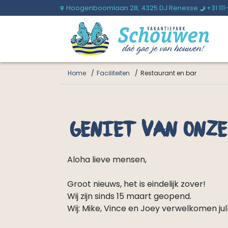
Hoogenboomlaan 28,
4325 DJ Renesse
+31 111
U
b
Home
Faciliteiten
Restaurant en bar
Geniet van onze
Aloha lieve mensen,
Groot nieuws, het is eindelijk zover!
Wij zijn sinds 15 maart geopend.
Wij: Mike, Vince en Joey verwelkomen jull