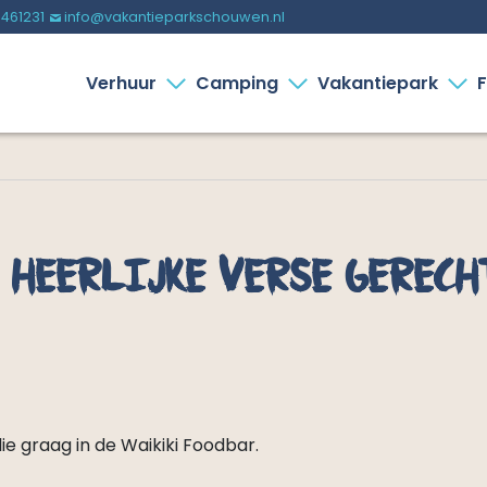
-461231
info@vakantieparkschouwen.nl
%
Verhuur
Camping
Vakantiepark
F
 heerlijke verse gerech
ie graag in de Waikiki Foodbar.