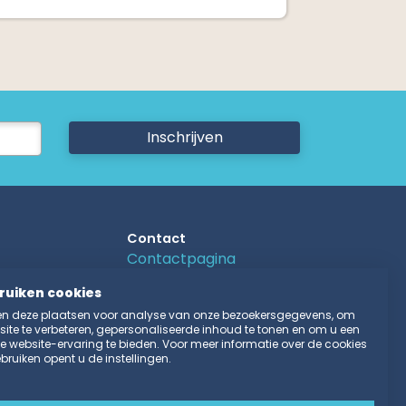
Inschrijven
Contact
Contactpagina
n
Tarieven
ruiken cookies
aatsen
Reglement
n deze plaatsen voor analyse van onze bezoekersgegevens, om
sen
Recron voorwaarden
ite te verbeteren, gepersonaliseerde inhoud te tonen en om u een
 camping
Privacy Voorwaarden
 website-ervaring te bieden. Voor meer informatie over de cookies
bruiken opent u de instellingen.
 campers
Park