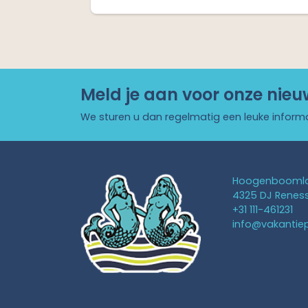
Meld je aan voor onze nieu
We sturen u dan regelmatig een leuke inform
Hoogenboomla
4325 DJ Renes
+31 111-461231
info@vakantie